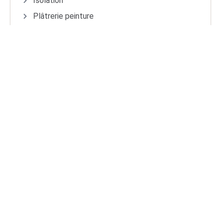
Isolation
Plâtrerie peinture
Plomberie
Cuisine
Sols
Jardin
Potager
Poulailler
2026
Travauxdepro.com
Nos Rubriques
Bricolage DIY