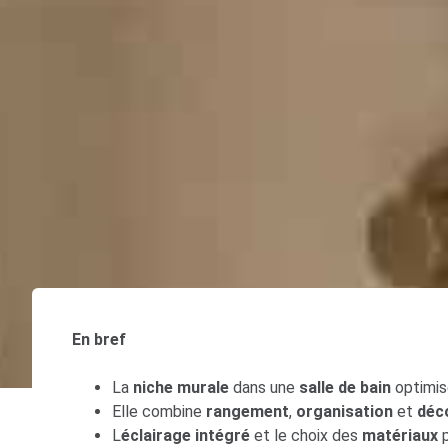
En bref
La
niche murale
dans une
salle de bain
optimise
Elle combine
rangement
,
organisation
et
déc
L
éclairage intégré
et le choix des
matériaux
p