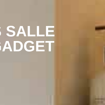
 SALLE
 GADGET