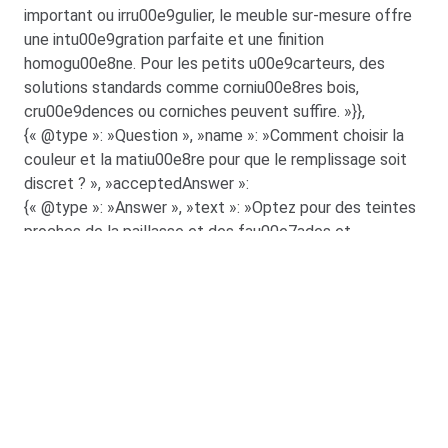
important ou irru00e9gulier, le meuble sur-mesure offre
une intu00e9gration parfaite et une finition
homogu00e8ne. Pour les petits u00e9carteurs, des
solutions standards comme corniu00e8res bois,
cru00e9dences ou corniches peuvent suffire. »}},
{« @type »: »Question », »name »: »Comment choisir la
couleur et la matiu00e8re pour que le remplissage soit
discret ? », »acceptedAnswer »:
{« @type »: »Answer », »text »: »Optez pour des teintes
proches de la paillasse et des fau00e7ades et
privilu00e9giez les matu00e9riaux faciles u00e0
nettoyer (bois, MDF peint, PVC). Les corniu00e8res et
les profils peuvent u00eatre peints pour se fondre dans
lu2019ensemble ou cru00e9er un contraste
mau00eetrisu00e9. »}}]}
Quel est l’écart idéal entre le
meuble et le mur pour une cuisine
fonctionnelle ?