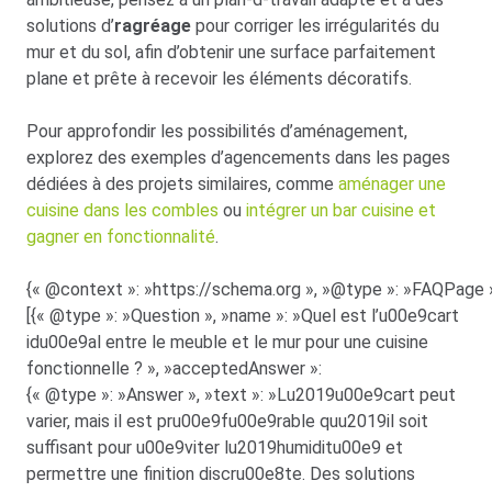
solutions d’
ragréage
pour corriger les irrégularités du
mur et du sol, afin d’obtenir une surface parfaitement
plane et prête à recevoir les éléments décoratifs.
Pour approfondir les possibilités d’aménagement,
explorez des exemples d’agencements dans les pages
dédiées à des projets similaires, comme
aménager une
cuisine dans les combles
ou
intégrer un bar cuisine et
gagner en fonctionnalité
.
{« @context »: »https://schema.org », »@type »: »FAQPage »
[{« @type »: »Question », »name »: »Quel est l’u00e9cart
idu00e9al entre le meuble et le mur pour une cuisine
fonctionnelle ? », »acceptedAnswer »:
{« @type »: »Answer », »text »: »Lu2019u00e9cart peut
varier, mais il est pru00e9fu00e9rable quu2019il soit
suffisant pour u00e9viter lu2019humiditu00e9 et
permettre une finition discru00e8te. Des solutions