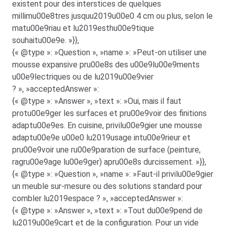
existent pour des interstices de quelques
millimu00e8tres jusquu2019u00e0 4 cm ou plus, selon le
matu00e9riau et lu2019esthu00e9tique
souhaitu00e9e. »}},
{« @type »: »Question », »name »: »Peut-on utiliser une
mousse expansive pru00e8s des u00e9lu00e9ments
u00e9lectriques ou de lu2019u00e9vier
? », »acceptedAnswer »:
{« @type »: »Answer », »text »: »Oui, mais il faut
protu00e9ger les surfaces et pru00e9voir des finitions
adaptu00e9es. En cuisine, privilu00e9gier une mousse
adaptu00e9e u00e0 lu2019usage intu00e9rieur et
pru00e9voir une ru00e9paration de surface (peinture,
ragru00e9age lu00e9ger) apru00e8s durcissement. »}},
{« @type »: »Question », »name »: »Faut-il privilu00e9gier
un meuble sur-mesure ou des solutions standard pour
combler lu2019espace ? », »acceptedAnswer »:
{« @type »: »Answer », »text »: »Tout du00e9pend de
lu2019u00e9cart et de la configuration. Pour un vide