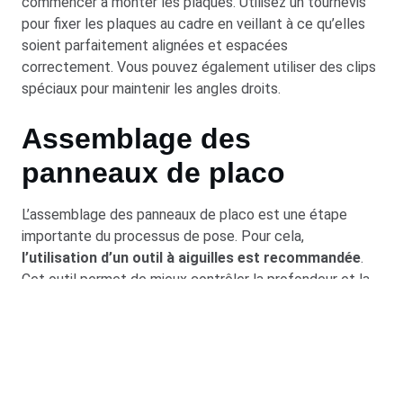
commencer à monter les plaques. Utilisez un tournevis
pour fixer les plaques au cadre en veillant à ce qu’elles
soient parfaitement alignées et espacées
correctement. Vous pouvez également utiliser des clips
spéciaux pour maintenir les angles droits.
Assemblage des
panneaux de placo
L’assemblage des panneaux de placo est une étape
importante du processus de pose. Pour cela,
l’utilisation d’un outil à aiguilles est recommandée
.
Cet outil permet de mieux contrôler la profondeur et la
longueur des fixations pour un assemblage optimal. Il est
également plus précis que les marteaux classiques et
offre une plus grande précision pour le travail. Une fois
les fixations en place, vous pouvez maintenant
assembler les panneaux ensemble. Vous devrez faire