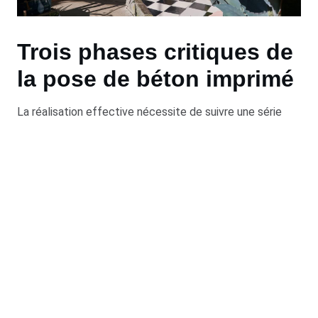
Trois phases critiques de
la pose de béton imprimé
La réalisation effective nécessite de suivre une série
d’étapes techniques, chacune relevant de notre domaine
d’expertise consolidé au fil des ans.
1. Couler le béton :
Après avoir préparé le mélange
conforme aux spécifications du projet, il est étalé sur la
surface préparée. Un soin particulier est apporté pour
assurer une épaisseur uniforme.
2. Application des couleurs :
Pendant que le béton est
encore frais, les pigments choisis sont appliqués. Cette
étape peut nécessiter plusieurs couches pour obtenir la
profondeur de couleur désirée.