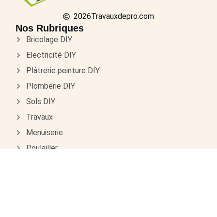
2026
Travauxdepro.com
Nos Rubriques
Bricolage DIY
Electricité DIY
Plâtrerie peinture DIY
Plomberie DIY
Sols DIY
Travaux
Menuiserie
Poulailler
Electricité
Isolation
Plâtrerie peinture
Plomberie