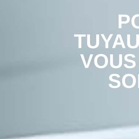
P
TUYAU
VOUS 
SO