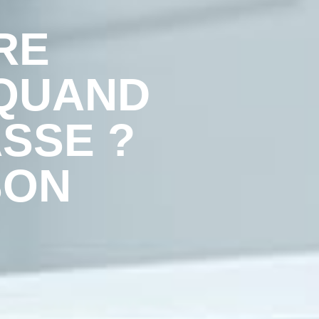
RE
 QUAND
ASSE ?
SON