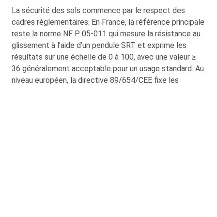
La sécurité des sols commence par le respect des
cadres réglementaires. En France, la référence principale
reste la norme NF P 05-011 qui mesure la résistance au
glissement à l’aide d’un pendule SRT et exprime les
résultats sur une échelle de 0 à 100, avec une valeur ≥
36 généralement acceptable pour un usage standard. Au
niveau européen, la directive 89/654/CEE fixe les
prescriptions minimales de sécurité et de santé pour les
lieux de travail, obligeant les sols à être fixes, stables et
non glissants, puis déclinée par les réglementations
nationales. Pour les zones humides et les
environnements gras, les systèmes de classement R (R9
à R13) et le classement ABC (utilisés lors des tests sur
plan incliné et sur des surfaces mouillées) permettent
d’évaluer l’adhérence dans des situations réelles. L’INRS
ED 6210 propose des recommandations pratiques pour
le choix des revêtements selon les facteurs de risque
propres à chaque environnement. L’objectif est d’ancrer