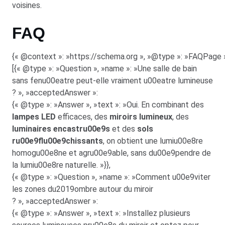
voisines.
FAQ
{« @context »: »https://schema.org », »@type »: »FAQPage »
[{« @type »: »Question », »name »: »Une salle de bain
sans fenu00eatre peut-elle vraiment u00eatre lumineuse
? », »acceptedAnswer »:
{« @type »: »Answer », »text »: »Oui. En combinant des
lampes LED
efficaces, des
miroirs lumineux
, des
luminaires encastru00e9s
et des
sols
ru00e9flu00e9chissants
, on obtient une lumiu00e8re
homogu00e8ne et agru00e9able, sans du00e9pendre de
la lumiu00e8re naturelle. »}},
{« @type »: »Question », »name »: »Comment u00e9viter
les zones du2019ombre autour du miroir
? », »acceptedAnswer »:
{« @type »: »Answer », »text »: »Installez plusieurs