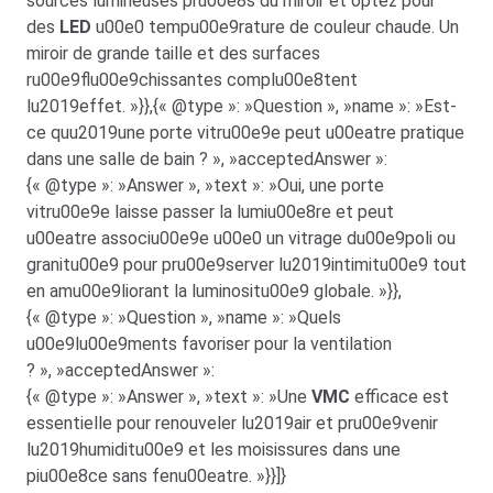
sources lumineuses pru00e8s du miroir et optez pour
des
LED
u00e0 tempu00e9rature de couleur chaude. Un
miroir de grande taille et des surfaces
ru00e9flu00e9chissantes complu00e8tent
lu2019effet. »}},{« @type »: »Question », »name »: »Est-
ce quu2019une porte vitru00e9e peut u00eatre pratique
dans une salle de bain ? », »acceptedAnswer »:
{« @type »: »Answer », »text »: »Oui, une porte
vitru00e9e laisse passer la lumiu00e8re et peut
u00eatre associu00e9e u00e0 un vitrage du00e9poli ou
granitu00e9 pour pru00e9server lu2019intimitu00e9 tout
en amu00e9liorant la luminositu00e9 globale. »}},
{« @type »: »Question », »name »: »Quels
u00e9lu00e9ments favoriser pour la ventilation
? », »acceptedAnswer »:
{« @type »: »Answer », »text »: »Une
VMC
efficace est
essentielle pour renouveler lu2019air et pru00e9venir
lu2019humiditu00e9 et les moisissures dans une
piu00e8ce sans fenu00eatre. »}}]}