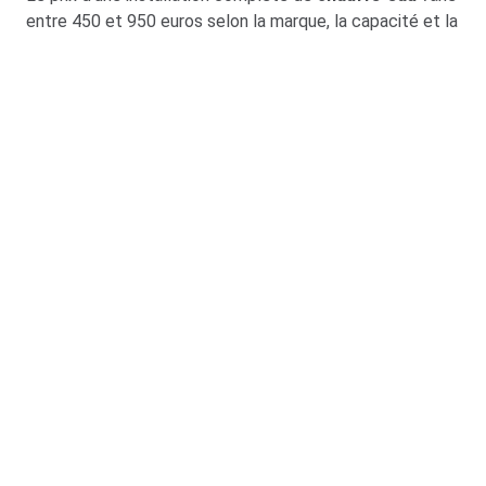
entre 450 et 950 euros selon la marque, la capacité et la
complexité du chantier. Un devis gratuit est
systématiquement proposé par
Plombiercergy.fr
,
favorisant la transparence et la maîtrise du budget.
Quels autres services
incluent les entreprises
de plomberie à Cergy ?
Au-delà des dépannages urgents, les entreprises telles
que
Plombiercergy.fr
offrent un éventail de solutions
complémentaires : installation de
sanitaires
design,
remise aux normes des réseaux, rénovation de cuisine ou
salle de bains, et conseils personnalisés pour
économiser l’eau. L’
entretien plomberie
programmé
contribue à prévenir les pannes et à allonger la durée de
vie des équipements.