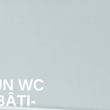
UN WC
ÂTI-