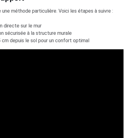
une méthode particulière. Voici les étapes à suivre :
n directe sur le mur
ion sécurisée à la structure murale
5 cm depuis le sol pour un confort optimal