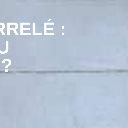
RRELÉ :
U
 ?