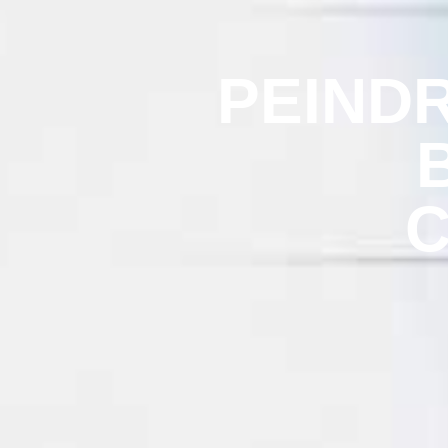
PEINDR
C