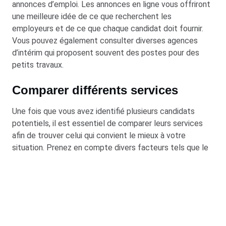
annonces d’emploi. Les annonces en ligne vous offriront
une meilleure idée de ce que recherchent les
employeurs et de ce que chaque candidat doit fournir.
Vous pouvez également consulter diverses agences
d’intérim qui proposent souvent des postes pour des
petits travaux.
Comparer différents services
Une fois que vous avez identifié plusieurs candidats
potentiels, il est essentiel de comparer leurs services
afin de trouver celui qui convient le mieux à votre
situation. Prenez en compte divers facteurs tels que le
prix, l’expérience et la qualité du travail. De cette façon,
vous serez assurés de trouver un professionnel qualifié
qui saura réaliser correctement votre projet. N’hésitez
pas à demander plusieurs devis afin de vous assurer de
trouver la proposition adéquate.