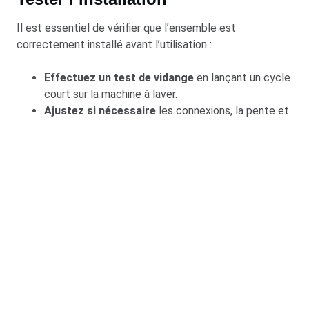
Il est essentiel de vérifier que l’ensemble est
correctement installé avant l’utilisation :
Effectuez un test de vidange
en lançant un cycle
court sur la machine à laver.
Ajustez si nécessaire
les connexions, la pente et
le positionnement pour éviter tout problème de
fuite.
Conseils pratiques pour
une évacuation efficace
Pour garantir une performance optimale de votre
évacuation, suivez ces recommandations :
Si votre installation produit des bruits inhabituels, sachez
que des solutions existent pour éliminer les
glouglous