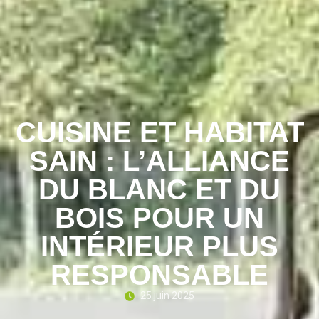
CUISINE ET HABITAT
SAIN : L’ALLIANCE
DU BLANC ET DU
BOIS POUR UN
INTÉRIEUR PLUS
RESPONSABLE
25 juin 2025