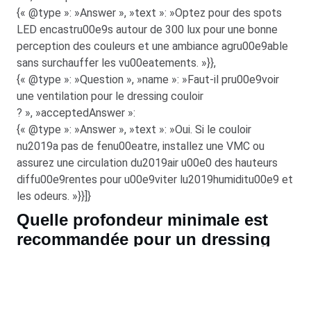
{« @type »: »Answer », »text »: »Optez pour des spots
LED encastru00e9s autour de 300 lux pour une bonne
perception des couleurs et une ambiance agru00e9able
sans surchauffer les vu00eatements. »}},
{« @type »: »Question », »name »: »Faut-il pru00e9voir
une ventilation pour le dressing couloir
? », »acceptedAnswer »:
{« @type »: »Answer », »text »: »Oui. Si le couloir
nu2019a pas de fenu00eatre, installez une VMC ou
assurez une circulation du2019air u00e0 des hauteurs
diffu00e9rentes pour u00e9viter lu2019humiditu00e9 et
les odeurs. »}}]}
Quelle profondeur minimale est
recommandée pour un dressing
dans un couloir ?
Pour des penderies standards, comptez 60 cm de
profondeur. Si vous privilégiez des portes coulissantes,