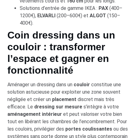
vêtements courts et
160 cm
pour les longs.
Solutions d’entrée de gamme IKEA :
PAX
(400–
1200€),
ELVARLI
(200–600€) et
ALGOT
(150–
400€).
Coin dressing dans un
couloir : transformer
l’espace et gagner en
fonctionnalité
Aménager un dressing dans un
couloir
constitue une
solution astucieuse pour exploiter une zone souvent
négligée et créer un
placement
discret mais très
efficace. Le
dressing sur mesure
s’intègre à votre
aménagement intérieur
et peut valoriser votre bien
tout en libérant les chambres de l’encombrement. Pour
les couloirs, privilégier des
portes coulissantes
ou des
systèmes sans porte donne un style plus contemporain