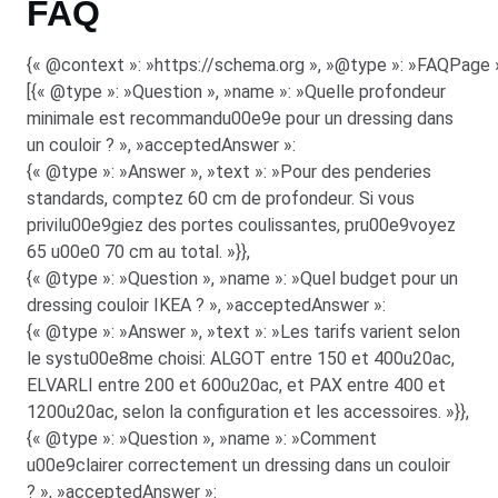
FAQ
{« @context »: »https://schema.org », »@type »: »FAQPage »
[{« @type »: »Question », »name »: »Quelle profondeur
minimale est recommandu00e9e pour un dressing dans
un couloir ? », »acceptedAnswer »:
{« @type »: »Answer », »text »: »Pour des penderies
standards, comptez 60 cm de profondeur. Si vous
privilu00e9giez des portes coulissantes, pru00e9voyez
65 u00e0 70 cm au total. »}},
{« @type »: »Question », »name »: »Quel budget pour un
dressing couloir IKEA ? », »acceptedAnswer »:
{« @type »: »Answer », »text »: »Les tarifs varient selon
le systu00e8me choisi: ALGOT entre 150 et 400u20ac,
ELVARLI entre 200 et 600u20ac, et PAX entre 400 et
1200u20ac, selon la configuration et les accessoires. »}},
{« @type »: »Question », »name »: »Comment
u00e9clairer correctement un dressing dans un couloir
? », »acceptedAnswer »: