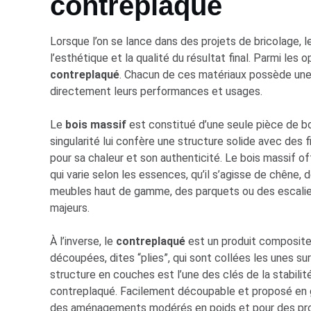
contreplaqué
Lorsque l’on se lance dans des projets de bricolage, le 
l’esthétique et la qualité du résultat final. Parmi les 
contreplaqué
. Chacun de ces matériaux possède une 
directement leurs performances et usages.
Le
bois massif
est constitué d’une seule pièce de bo
singularité lui confère une structure solide avec des
pour sa chaleur et son authenticité. Le bois massif off
qui varie selon les essences, qu’il s’agisse de chêne,
meubles haut de gamme, des parquets ou des escalier
majeurs.
À l’inverse, le
contreplaqué
est un produit composite f
découpées, dites “plies”, qui sont collées les unes su
structure en couches est l’une des clés de la stabili
contreplaqué. Facilement découpable et proposé en g
des aménagements modérés en poids et pour des projet