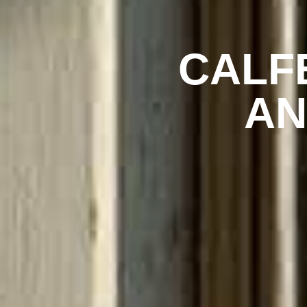
CALF
AN