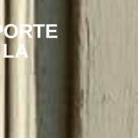
PORTE
 LA