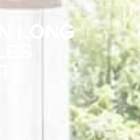
N LONG
LES
T