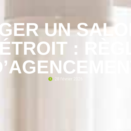
GER UN SALO
 ÉTROIT : RÈG
D’AGENCEMEN
28 février 2026