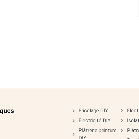
iques
Bricolage DIY
Elect
Electricité DIY
Isola
Plâtrerie peinture
Plâtr
DIY